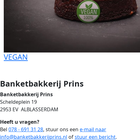
VEGAN
Banketbakkerij Prins
Banketbakkerij Prins
Scheldeplein 19
2953 EV ALBLASSERDAM
Heeft u vragen?
Bel
078 - 691 31 28
, stuur ons een
e-mail naar
info@banketbakkerijprins.nl
of
stuur een bericht
.