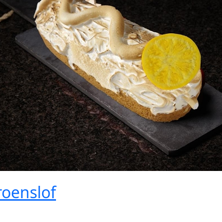
roenslof