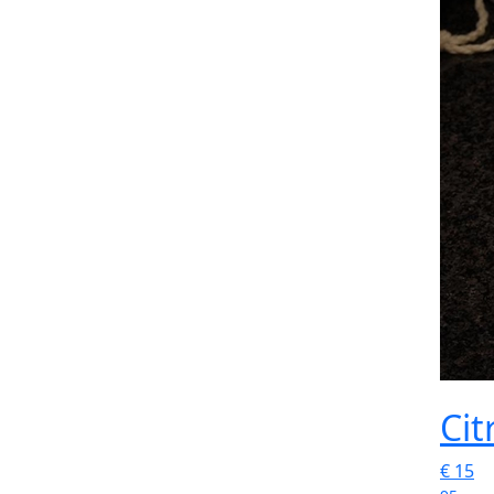
Cit
€
15