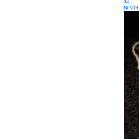
95
Bestel