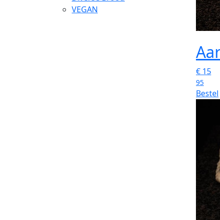
VEGAN
Aar
€
15
95
Bestel