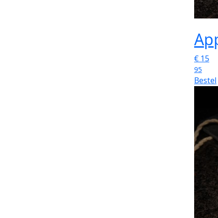
App
€
15
95
Bestel