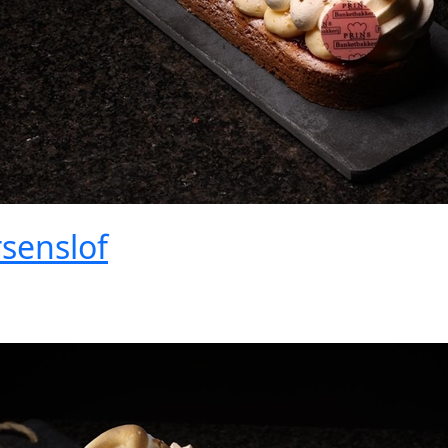
senslof