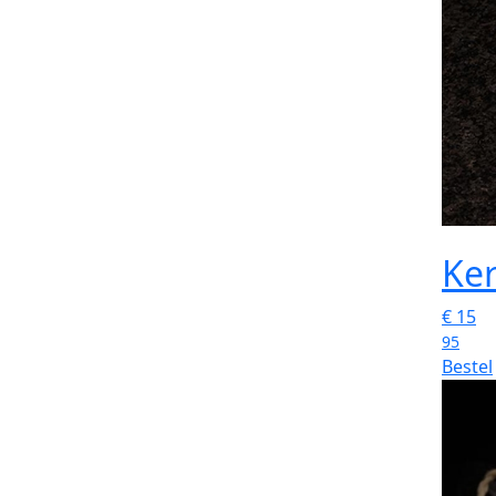
Ker
€
15
95
Bestel