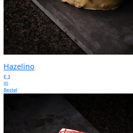
Hazelino
€
3
95
Bestel