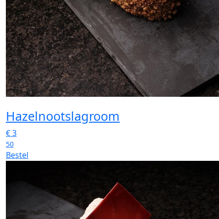
Hazelnootslagroom
€
3
50
Bestel