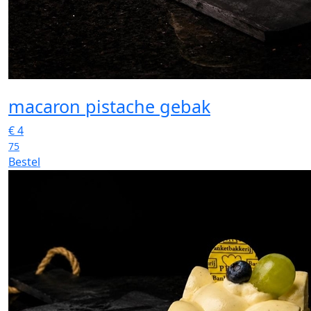
macaron pistache gebak
€
4
75
Bestel