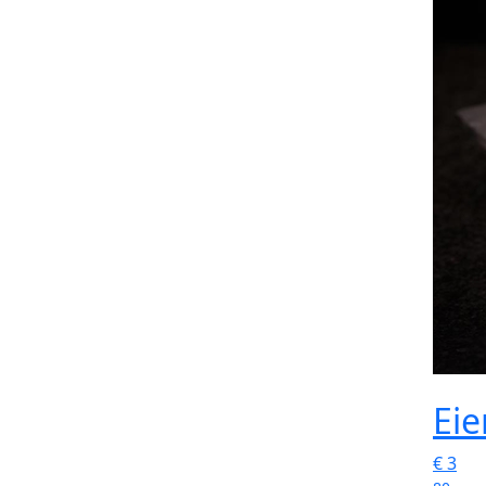
Eie
€
3