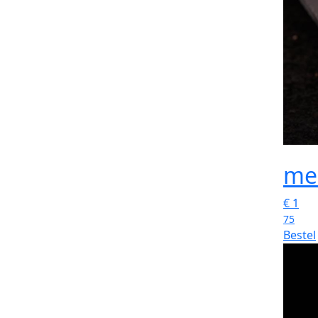
me
€
1
75
Bestel