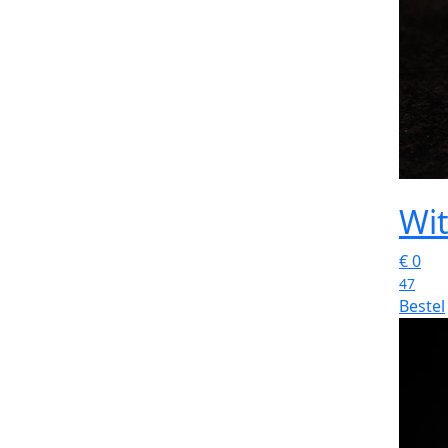
Wit
€
0
47
Bestel