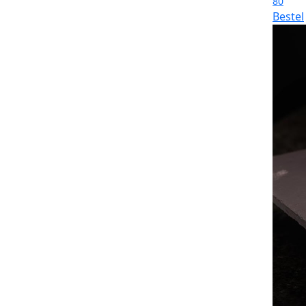
80
Bestel