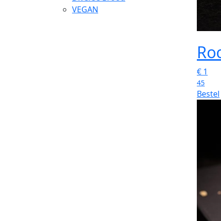
VEGAN
Ro
€
1
45
Bestel