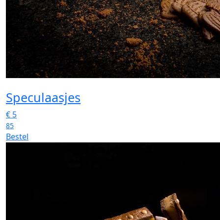
Speculaasjes
€
5
85
Bestel