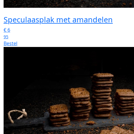
Speculaasplak met amandelen
€
6
95
Bestel