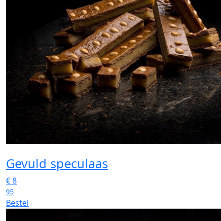
Gevuld speculaas
€
8
95
Bestel