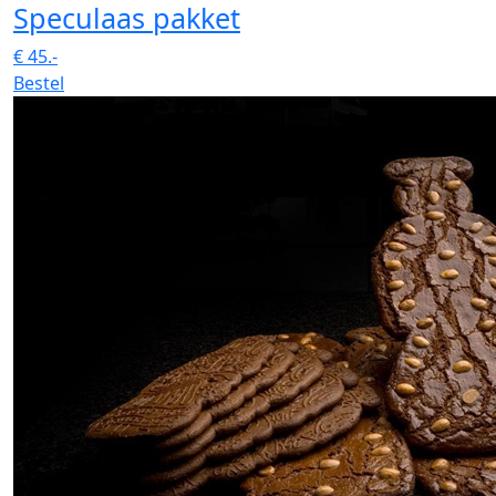
Speculaas pakket
€
45.-
Bestel