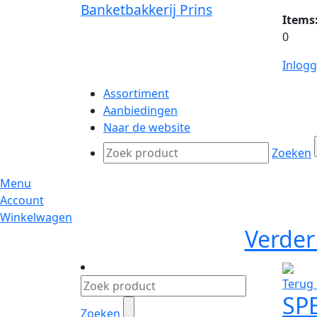
Banketbakkerij Prins
Items
0
Inlog
Assortiment
Aanbiedingen
Naar de website
Zoeken
Menu
Account
Winkelwagen
Verder
Terug 
SP
Zoeken