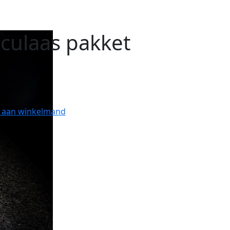
culaas pakket
 aan winkelmand