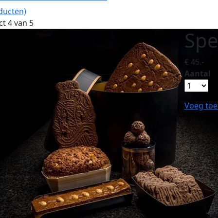
ducten)
t 4 van 5
Spe
€ 45.-
Aantal
Voeg toe