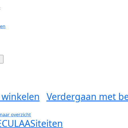
:
gen
 winkelen
Verdergaan met be
naar overzicht
ECULAASiteiten